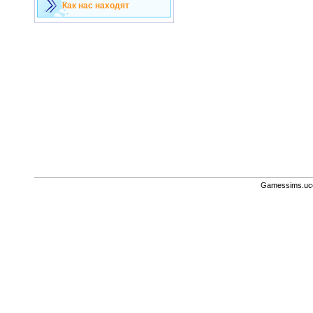
Как нас находят
Gamessims.uc